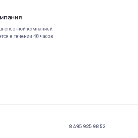
омпания
анспортной компанией.
тся в течении 48 часов
8 495 925 98 52