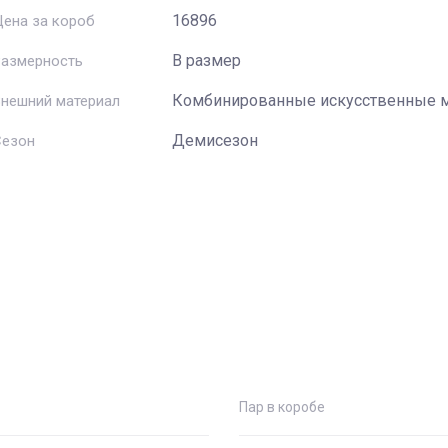
16896
ена за короб
В размер
Размерность
Комбинированные искусственные 
нешний материал
Демисезон
Сезон
Пар в коробе