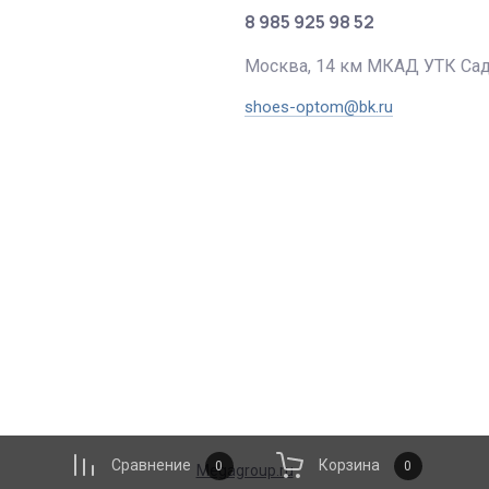
8 985 925 98 52
Москва, 14 км МКАД УТК Са
shoes-optom@bk.ru
Сравнение
Корзина
0
0
Megagroup.ru