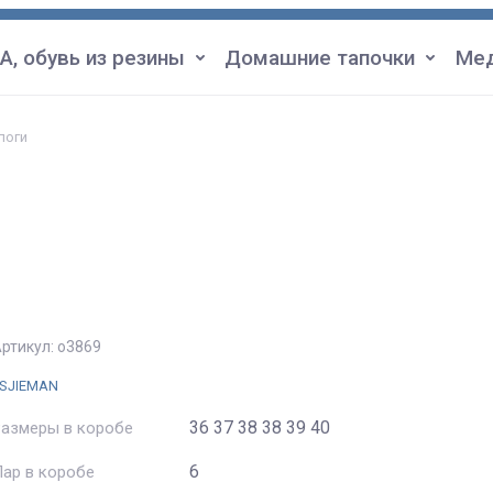
А, обувь из резины
Домашние тапочки
Мед
поги
ртикул:
о3869
SJIEMAN
36 37 38 38 39 40
Размеры в коробе
6
ар в коробе