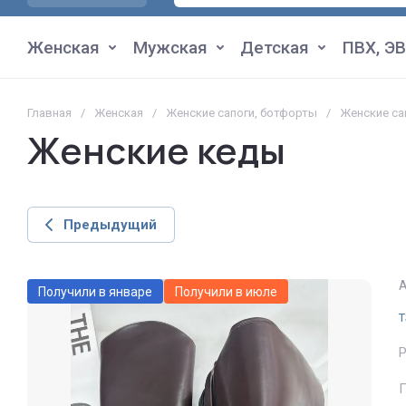
Женская
Мужская
Детская
ПВХ, ЭВ
Главная
/
Женская
/
Женские сапоги, ботфорты
/
Женские са
Женские кеды
Предыдущий
А
Получили в январе
Получили в июле
T
П