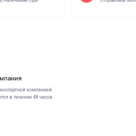
а) Наличными (при
Отправляем любо
омпания
анспортной компанией.
тся в течении 48 часов