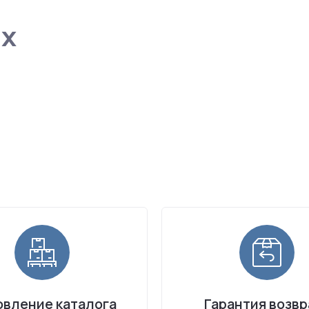
ах
вление каталога
Гарантия возвр