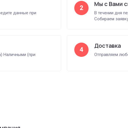
Мы с Вами 
2
ведите данные при
В течении дня п
Собираем заявку
Доставка
4
а) Наличными (при
Отправляем любо
омпания