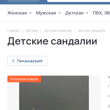
Женская
Мужская
Детская
ПВХ, ЭВ
Главная
/
Детская
/
Детские сандалии
/
Детские сандалии
Детские сандалии
Предыдущий
А
Получили в июле
П
В