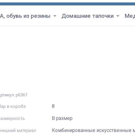
А, обувь из резины
Домашние тапочки
Мед
ртикул:
р6361
8
ар в коробе
В размер
Размерность
Комбинированные искусственные 
нешний материал